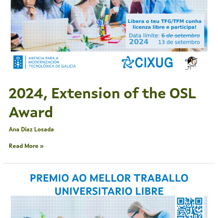
2024, Extension of the OSL
Award
Ana Díaz Losada
Read More »
2024,
Ampliación
plazo
premio
OSL