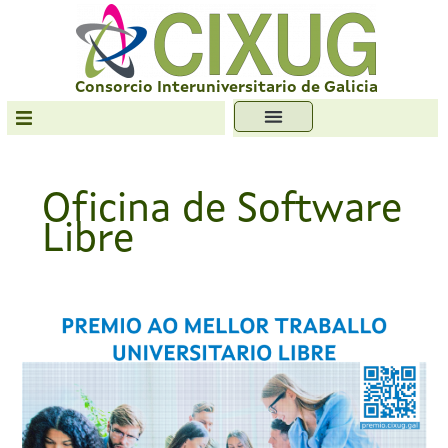
Skip
to
content
Consorcio Interuniversitario de Galicia
Transparencia
Formación
Oficina de Software
Servizos
Libre
Antiplaxio
Ofc. Soft. Libre
2024,
Extension
of
the
OSL
Award