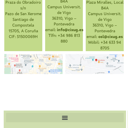
B4A
Praza do Obradoiro
Plaza Miralles, Local
Campus Universit.
s/n
B4A
de Vigo
Pazo de San Xerome
Campus Universit.
36310, Vigo –
Santiago de
de Vigo
Pontevedra
Compostela
36310, Vigo –
email:
info@cixug.es
15705, A Coruña
Pontevedra
Tlfn: +34 986 813
CIF: S1500069H
email:
osl@cixug.es
880
Móbil: +34 633 94
8705