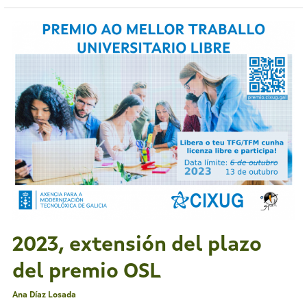
2023,
extensión
del
plazo
del
premio
OSL
2023, extensión del plazo
del premio OSL
Ana Díaz Losada