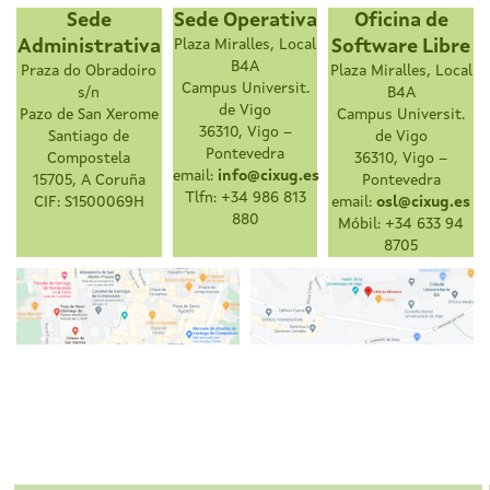
Sede
Sede Operativa
Oficina de
Administrativa
Plaza Miralles, Local
Software Libre
B4A
Praza do Obradoiro
Plaza Miralles, Local
Campus Universit.
s/n
B4A
de Vigo
Pazo de San Xerome
Campus Universit.
36310, Vigo –
Santiago de
de Vigo
Pontevedra
Compostela
36310, Vigo –
email:
info@cixug.es
15705, A Coruña
Pontevedra
Tlfn: +34 986 813
CIF: S1500069H
email:
osl@cixug.es
880
Móbil: +34 633 94
8705