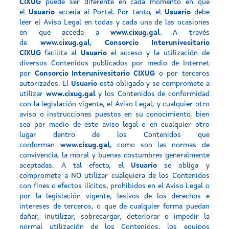
CIXUG
puede ser diferente en cada momento en que
el
Usuario
acceda al Portal. Por tanto, el
Usuario
debe
leer el Aviso Legal en todas y cada una de las ocasiones
en que acceda a
www.cixug.gal
. A través
de
www.cixug.gal
,
Consorcio Interunivesitario
CIXUG
facilita al
Usuario
el acceso y la utilización de
diversos Contenidos publicados por medio de Internet
por
Consorcio Interunivesitario CIXUG
o por terceros
autorizados. El
Usuario
está obligado y se compromete a
utilizar
www.cixug.gal
y los Contenidos de conformidad
con la legislación vigente, el Aviso Legal, y cualquier otro
aviso o instrucciones puestos en su conocimiento, bien
sea por medio de este aviso legal o en cualquier otro
lugar dentro de los Contenidos que
conforman
www.cixug.gal
, como son las normas de
convivencia, la moral y buenas costumbres generalmente
aceptadas. A tal efecto, el
Usuario
se obliga y
compromete a NO utilizar cualquiera de los Contenidos
con fines o efectos ilícitos, prohibidos en el Aviso Legal o
por la legislación vigente, lesivos de los derechos e
intereses de terceros, o que de cualquier forma puedan
dañar, inutilizar, sobrecargar, deteriorar o impedir la
normal utilización de los Contenidos, los equipos