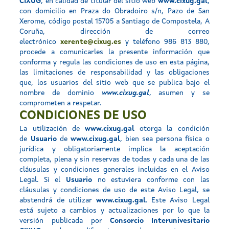
CIXUG
, en calidad de titular del sitio web
www.cixug.gal
,
con domicilio en Praza do Obradoiro s/n, Pazo de San
Xerome, código postal 15705 a Santiago de Compostela, A
Coruña, dirección de correo
electrónico
xerente@cixug.es
y teléfono 986 813 880,
procede a comunicarles la presente información que
conforma y regula las condiciones de uso en esta página,
las limitaciones de responsabilidad y las obligaciones
que, los usuarios del sitio web que se publica bajo el
nombre de dominio
www.cixug.gal
, asumen y se
comprometen a respetar.
CONDICIONES DE USO
La utilización de
www.cixug.gal
otorga la condición
de
Usuario
de
www.cixug.gal
, bien sea persona física o
jurídica y obligatoriamente implica la aceptación
completa, plena y sin reservas de todas y cada una de las
cláusulas y condiciones generales incluidas en el Aviso
Legal. Si el
Usuario
no estuviera conforme con las
cláusulas y condiciones de uso de este Aviso Legal, se
abstendrá de utilizar
www.cixug.gal
. Este Aviso Legal
está sujeto a cambios y actualizaciones por lo que la
versión publicada por
Consorcio Interunivesitario