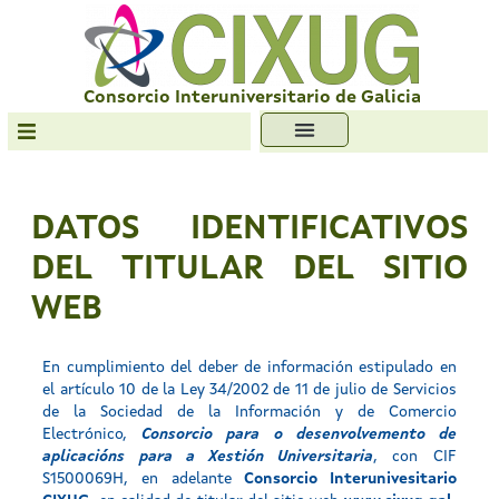
Skip
to
content
Consorcio Interuniversitario de Galicia
Transparencia
Formación
DATOS IDENTIFICATIVOS
Servizos
DEL TITULAR DEL SITIO
Antiplaxio
WEB
Ofc. Soft. Libre
En cumplimiento del deber de información estipulado en
el artículo 10 de la Ley 34/2002 de 11 de julio de Servicios
de la Sociedad de la Información y de Comercio
Electrónico,
Consorcio para o desenvolvemento de
aplicacións para a Xestión Universitaria
, con CIF
S1500069H, en adelante
Consorcio Interunivesitario