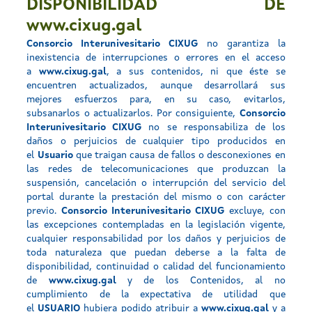
DISPONIBILIDAD DE
www.cixug.gal
Consorcio Interunivesitario CIXUG
no garantiza la
inexistencia de interrupciones o errores en el acceso
a
www.cixug.gal
, a sus contenidos, ni que éste se
encuentren actualizados, aunque desarrollará sus
mejores esfuerzos para, en su caso, evitarlos,
subsanarlos o actualizarlos. Por consiguiente,
Consorcio
Interunivesitario CIXUG
no se responsabiliza de los
daños o perjuicios de cualquier tipo producidos en
el
Usuario
que traigan causa de fallos o desconexiones en
las redes de telecomunicaciones que produzcan la
suspensión, cancelación o interrupción del servicio del
portal durante la prestación del mismo o con carácter
previo.
Consorcio Interunivesitario CIXUG
excluye, con
las excepciones contempladas en la legislación vigente,
cualquier responsabilidad por los daños y perjuicios de
toda naturaleza que puedan deberse a la falta de
disponibilidad, continuidad o calidad del funcionamiento
de
www.cixug.gal
y de los Contenidos, al no
cumplimiento de la expectativa de utilidad que
el
USUARIO
hubiera podido atribuir a
www.cixug.gal
y a