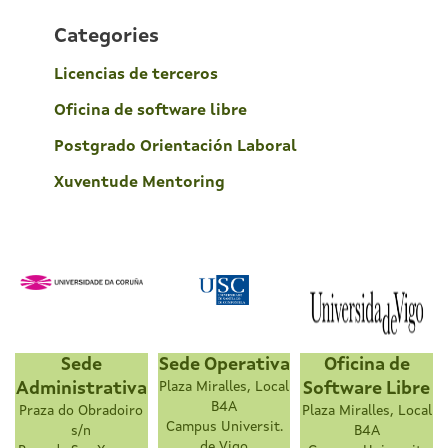
Categories
Licencias de terceros
Oficina de software libre
Postgrado Orientación Laboral
Xuventude Mentoring
Sede
Sede Operativa
Oficina de
Administrativa
Plaza Miralles, Local
Software Libre
B4A
Praza do Obradoiro
Plaza Miralles, Local
Campus Universit.
s/n
B4A
de Vigo