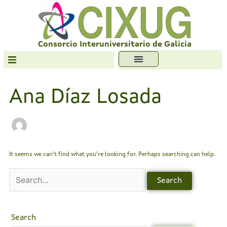
Skip
Search
to
for:
content
Consorcio Interuniversitario de Galicia
Transparencia
Ana Díaz Losada
Formación
Servizos
Antiplaxio
Ofc. Soft. Libre
It seems we can’t find what you’re looking for. Perhaps searching can help.
Search