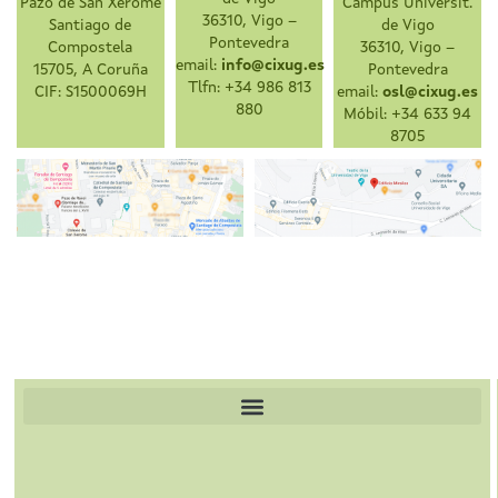
Pazo de San Xerome
Campus Universit.
36310, Vigo –
Santiago de
de Vigo
Pontevedra
Compostela
36310, Vigo –
email:
info@cixug.es
15705, A Coruña
Pontevedra
Tlfn: +34 986 813
CIF: S1500069H
email:
osl@cixug.es
880
Móbil: +34 633 94
8705