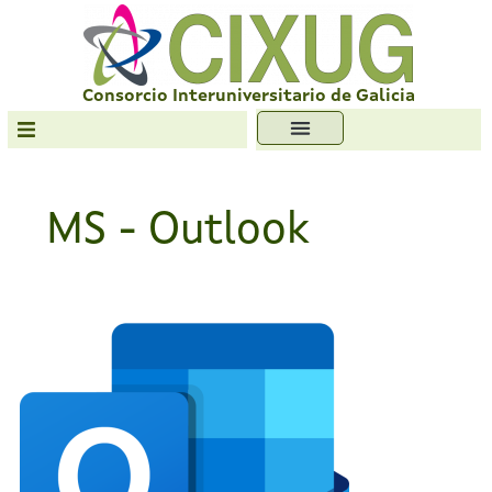
Skip
to
content
Consorcio Interuniversitario de Galicia
Transparencia
Formación
MS - Outlook
Servizos
Antiplaxio
2026,
Ofc. Soft. Libre
UDC,
Outlook