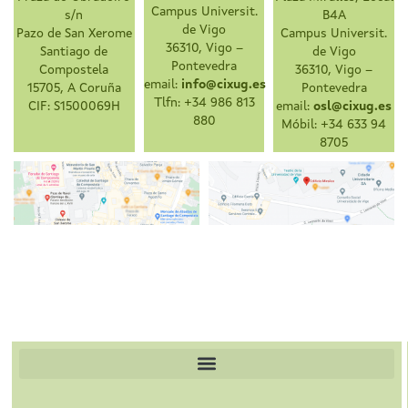
Campus Universit.
s/n
B4A
de Vigo
Pazo de San Xerome
Campus Universit.
36310, Vigo –
Santiago de
de Vigo
Pontevedra
Compostela
36310, Vigo –
email:
info@cixug.es
15705, A Coruña
Pontevedra
Tlfn: +34 986 813
CIF: S1500069H
email:
osl@cixug.es
880
Móbil: +34 633 94
8705