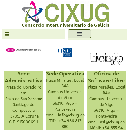
Skip
to
content
Consorcio Interuniversitario de Galicia
Transparencia
Formación
Servizos
Sede
Sede Operativa
Oficina de
Antiplaxio
Administrativa
Plaza Miralles, Local
Software Libre
Ofc. Soft. Libre
B4A
Praza do Obradoiro
Plaza Miralles, Local
Campus Universit.
s/n
B4A
de Vigo
Pazo de San Xerome
Campus Universit.
36310, Vigo –
Santiago de
de Vigo
Pontevedra
Compostela
36310, Vigo –
email:
info@cixug.es
15705, A Coruña
Pontevedra
Tlfn: +34 986 813
CIF: S1500069H
email:
osl@cixug.es
880
Móbil: +34 633 94