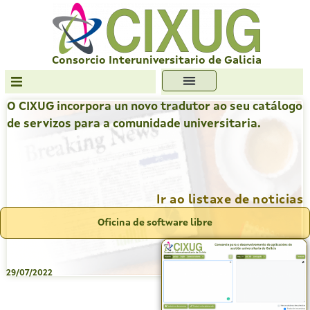
Skip
to
content
Consorcio Interuniversitario de Galicia
O CIXUG incorpora un novo tradutor ao seu catálogo
Transparencia
de servizos para a comunidade universitaria.
Formación
Servizos
Antiplaxio
Ir ao listaxe de noticias
Ofc. Soft. Libre
Oficina de software libre
29/07/2022