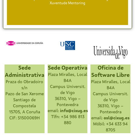
Xuventude Mentoring
Sede
Sede Operativa
Oficina de
Administrativa
Plaza Miralles, Local
Software Libre
B4A
Praza do Obradoiro
Plaza Miralles, Local
Campus Universit.
s/n
B4A
de Vigo
Pazo de San Xerome
Campus Universit.
36310, Vigo –
Santiago de
de Vigo
Pontevedra
Compostela
36310, Vigo –
email:
info@cixug.es
15705, A Coruña
Pontevedra
Tlfn: +34 986 813
CIF: S1500069H
email:
osl@cixug.es
880
Móbil: +34 633 94
8705