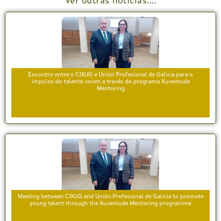
Ver outras noticias....
Encontro entre o CIXUG e Unión Profesional de Galicia para o
impulso do talento xoven a través do programa Xuventude
Mentoring
Meeting between CIXUG and Unión Profesional de Galicia to promote
young talent through the Xuventude Mentoring programme