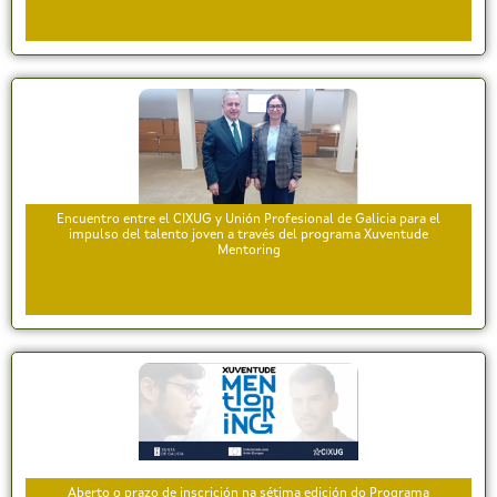
Encuentro entre el CIXUG y Unión Profesional de Galicia para el
impulso del talento joven a través del programa Xuventude
Mentoring
Aberto o prazo de inscrición na sétima edición do Programa