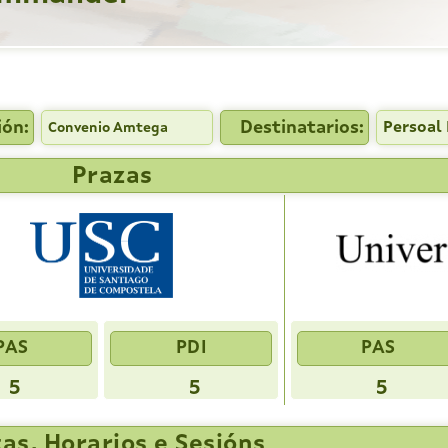
ión:
Destinatarios:
Persoal 
Convenio Amtega
Prazas
PAS
PDI
PAS
5
5
5
as, Horarios e Sesións