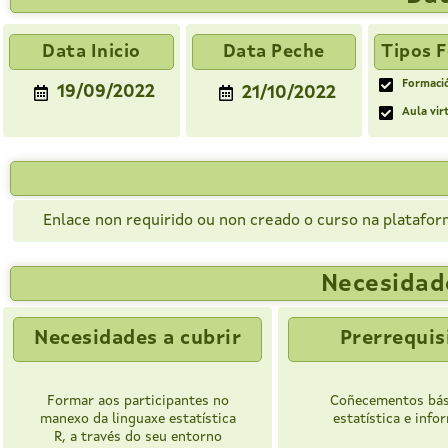
Data Inicio
Data Peche
Tipos 
Formaci
19/09/2022
21/10/2022
Aula vir
Enlace non requirido ou non creado o curso na platafor
Necesidade
Necesidades a cubrir
Prerrequis
Formar aos participantes no
Coñecementos bás
manexo da linguaxe estatística
estatística e info
R, a través do seu entorno