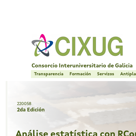
Skip
to
content
Consorcio Interuniversitario de Galicia
Transparencia
Formación
Servizos
Antipla
220058
2da Edición
Análise estatística con R