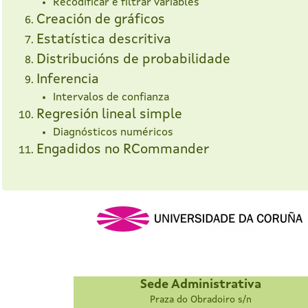
Recodificar e filtrar variables
Creación de gráficos
Estatística descritiva
Distribucións de probabilidade
Inferencia
Intervalos de confianza
Regresión lineal simple
Diagnósticos numéricos
Engadidos no RCommander
Sede Administrativa
Praza do Obradoiro s/n