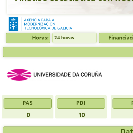
Horas:
Financiac
24 horas
PAS
PDI
0
10
Dat