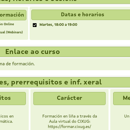
Datas e horarios
Formación
ón Online
Martes, 18:00 a 19:00
tual (Webinars)
Enlace ao curso
ma de formación.
s, prerrequisitos e inf. xeral
itos
Carácter
Me
icos en
Formación en liña a través da
Un
rmática.
Aula virtual do CIXUG:
https://formar.cixug.es/