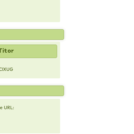
Titor
CIXUG
te URL: