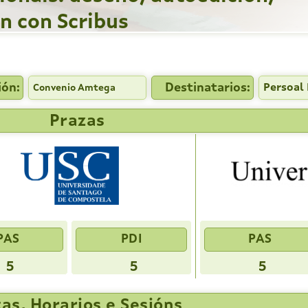
n con Scribus
ión:
Destinatarios:
Persoal 
Convenio Amtega
Prazas
PAS
PDI
PAS
5
5
5
as, Horarios e Sesións