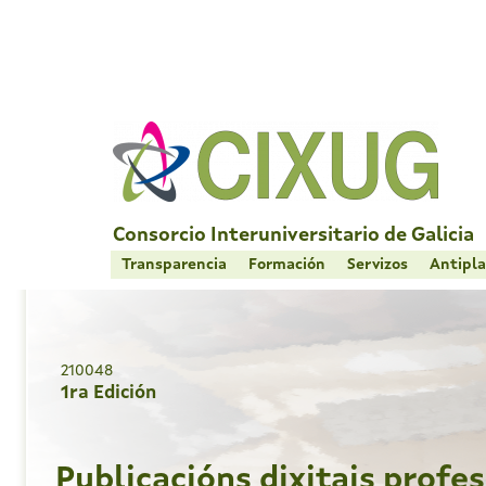
Skip
to
content
Consorcio Interuniversitario de Galicia
Transparencia
Formación
Servizos
Antipla
210048
1ra Edición
Publicacións dixitais profe