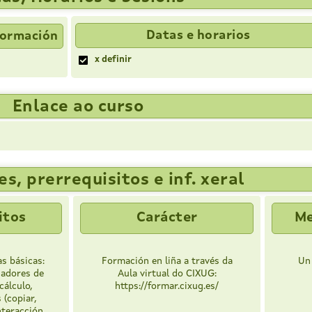
Datas e horarios
Formación
x definir
Enlace ao curso
s, prerrequisitos e inf. xeral
itos
Carácter
Me
s básicas:
Formación en liña a través da
Un
sadores de
Aula virtual do CIXUG:
cálculo,
https://formar.cixug.es/
 (copiar,
interacción