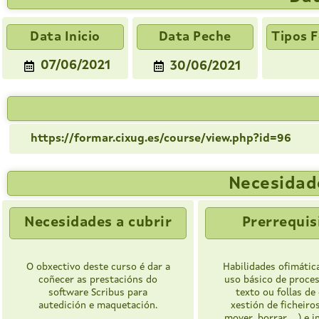
Data Inicio
Data Peche
Tipos 
07/06/2021
30/06/2021
https://formar.cixug.es/course/view.php?id=96
Necesidade
Necesidades a cubrir
Prerrequis
O obxectivo deste curso é dar a
Habilidades ofimática
coñecer as prestacións do
uso básico de proce
software Scribus para
texto ou follas de 
autedición e maquetación.
xestión de ficheiros
mover, borrar, ...) e 