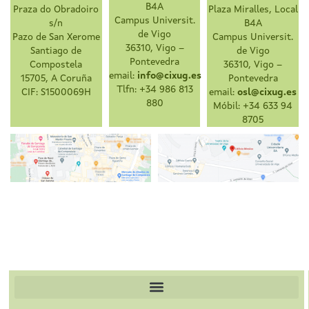
B4A
Praza do Obradoiro
Plaza Miralles, Local
Campus Universit.
s/n
B4A
de Vigo
Pazo de San Xerome
Campus Universit.
36310, Vigo –
Santiago de
de Vigo
Pontevedra
Compostela
36310, Vigo –
email:
info@cixug.es
15705, A Coruña
Pontevedra
Tlfn: +34 986 813
CIF: S1500069H
email:
osl@cixug.es
880
Móbil: +34 633 94
8705