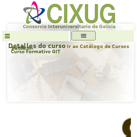
Skip
to
content
Consorcio Interuniversitario de Galicia
Detalles do curso
Ir ao Catálogo de Cursos
1ra Edición
210076
Transparencia
Curso Formativo GIT
Formación
Servizos
Antiplaxio
Ofc. Soft. Libre