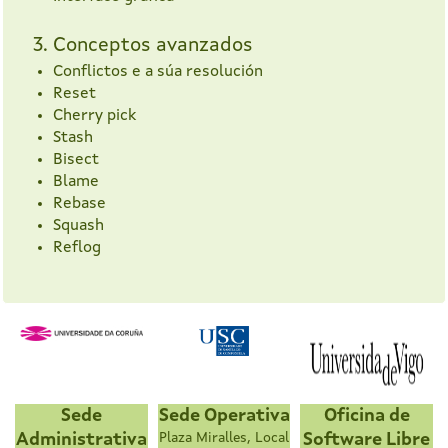
3. Conceptos avanzados
Conflictos e a súa resolución
Reset
Cherry pick
Stash
Bisect
Blame
Rebase
Squash
Reflog
Sede
Sede Operativa
Oficina de
Administrativa
Plaza Miralles, Local
Software Libre