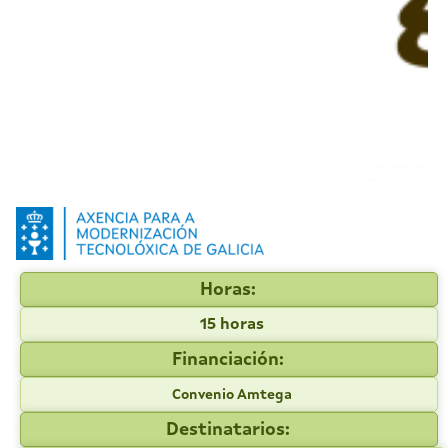
Horas:
15 horas
Financiación:
Convenio Amtega
Destinatarios: