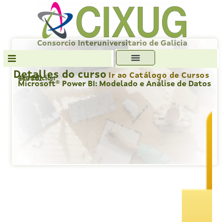
Skip
to
content
Consorcio Interuniversitario de Galicia
Detalles do curso
Ir ao Catálogo de Cursos
4ta Edición
260062
Transparencia
Microsoft® Power BI: Modelado e Análise de Datos
Formación
Servizos
Antiplaxio
Ofc. Soft. Libre