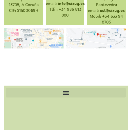
email:
info@cixug.es
15705, A Coruña
Pontevedra
Tlfn: +34 986 813
CIF: S1500069H
email:
osl@cixug.es
880
Móbil: +34 633 94
8705