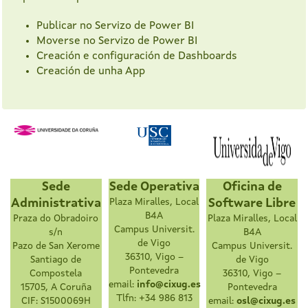
Publicar no Servizo de Power BI
Moverse no Servizo de Power BI
Creación e configuración de Dashboards
Creación de unha App
Sede
Sede Operativa
Oficina de
Administrativa
Plaza Miralles, Local
Software Libre
B4A
Praza do Obradoiro
Plaza Miralles, Local
Campus Universit.
s/n
B4A
de Vigo
Pazo de San Xerome
Campus Universit.
36310, Vigo –
Santiago de
de Vigo
Pontevedra
Compostela
36310, Vigo –
email:
info@cixug.es
15705, A Coruña
Pontevedra
Tlfn: +34 986 813
CIF: S1500069H
email:
osl@cixug.es