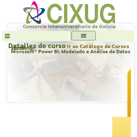
Skip
to
content
Consorcio Interuniversitario de Galicia
Detalles do curso
Ir ao Catálogo de Cursos
2da Edición
260061
Transparencia
Microsoft® Power BI: Modelado e Análise de Datos
Formación
Servizos
Antiplaxio
Ofc. Soft. Libre