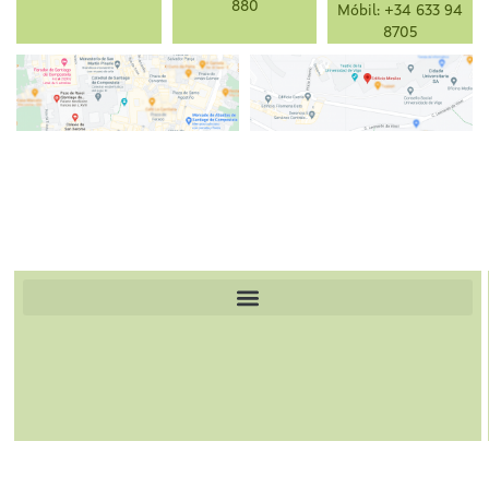
880
Móbil: +34 633 94
8705