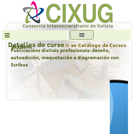
Skip
to
content
Consorcio Interuniversitario de Galicia
Detalles do curso
Ir ao Catálogo de Cursos
1ra Edición
260049
Transparencia
Publicacións dixitais profesionais: deseño,
autoedición, maquetación e diagramación con
Formación
Scribus
Servizos
Antiplaxio
Ofc. Soft. Libre