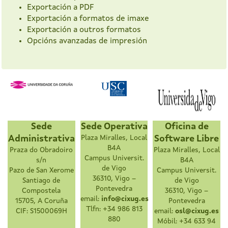
Exportación a PDF
Exportación a formatos de imaxe
Exportación a outros formatos
Opcións avanzadas de impresión
Sede
Sede Operativa
Oficina de
Administrativa
Plaza Miralles, Local
Software Libre
B4A
Praza do Obradoiro
Plaza Miralles, Local
Campus Universit.
s/n
B4A
de Vigo
Pazo de San Xerome
Campus Universit.
36310, Vigo –
Santiago de
de Vigo
Pontevedra
Compostela
36310, Vigo –
email:
info@cixug.es
15705, A Coruña
Pontevedra
Tlfn: +34 986 813
CIF: S1500069H
email:
osl@cixug.es
880
Móbil: +34 633 94