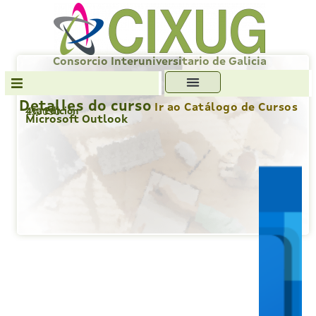
Skip
to
content
Consorcio Interuniversitario de Galicia
Detalles do curso
Ir ao Catálogo de Cursos
4ta Edición
250090
Transparencia
Microsoft Outlook
Formación
Servizos
Antiplaxio
Ofc. Soft. Libre