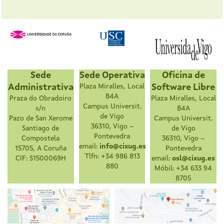
Sede
Sede Operativa
Oficina de
Administrativa
Plaza Miralles, Local
Software Libre
B4A
Praza do Obradoiro
Plaza Miralles, Local
Campus Universit.
s/n
B4A
de Vigo
Pazo de San Xerome
Campus Universit.
36310, Vigo –
Santiago de
de Vigo
Pontevedra
Compostela
36310, Vigo –
email:
info@cixug.es
15705, A Coruña
Pontevedra
Tlfn: +34 986 813
CIF: S1500069H
email:
osl@cixug.es
880
Móbil: +34 633 94
8705