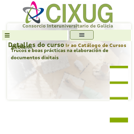
Skip
to
content
Consorcio Interuniversitario de Galicia
Detalles do curso
Ir ao Catálogo de Cursos
1ra Edición
250048
Transparencia
Trucos e boas prácticas na elaboración de
documentos dixitais
Formación
Servizos
Antiplaxio
Ofc. Soft. Libre