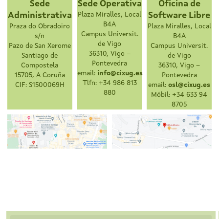
Sede
Sede Operativa
Oficina de
Administrativa
Plaza Miralles, Local
Software Libre
B4A
Praza do Obradoiro
Plaza Miralles, Local
Campus Universit.
s/n
B4A
de Vigo
Pazo de San Xerome
Campus Universit.
36310, Vigo –
Santiago de
de Vigo
Pontevedra
Compostela
36310, Vigo –
email:
info@cixug.es
15705, A Coruña
Pontevedra
Tlfn: +34 986 813
CIF: S1500069H
email:
osl@cixug.es
880
Móbil: +34 633 94
8705