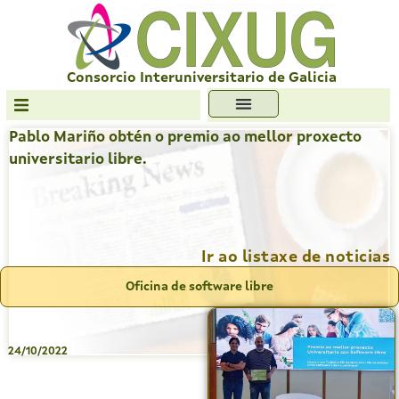
Skip
to
content
Consorcio Interuniversitario de Galicia
Pablo Mariño obtén o premio ao mellor proxecto
Transparencia
universitario libre.
Formación
Servizos
Antiplaxio
Ir ao listaxe de noticias
Ofc. Soft. Libre
Oficina de software libre
24/10/2022