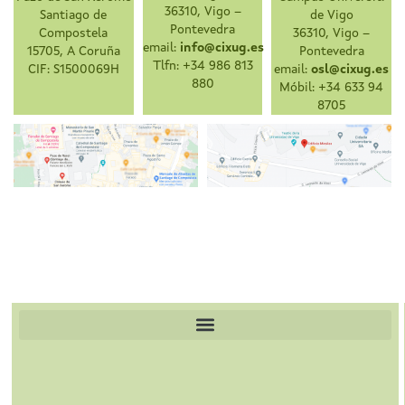
36310, Vigo –
Santiago de
de Vigo
Pontevedra
Compostela
36310, Vigo –
email:
info@cixug.es
15705, A Coruña
Pontevedra
Tlfn: +34 986 813
CIF: S1500069H
email:
osl@cixug.es
880
Móbil: +34 633 94
8705