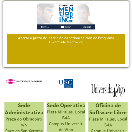
Aberto o prazo de inscrición na sétima edición do Programa
Xuventude Mentoring
Sede
Sede Operativa
Oficina de
Administrativa
Plaza Miralles, Local
Software Libre
B4A
Praza do Obradoiro
Plaza Miralles, Local
Campus Universit.
s/n
B4A
de Vigo
Pazo de San Xerome
Campus Universit.