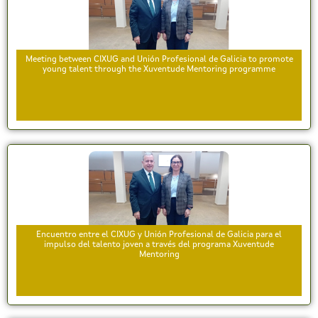
Meeting between CIXUG and Unión Profesional de Galicia to promote
young talent through the Xuventude Mentoring programme
Encuentro entre el CIXUG y Unión Profesional de Galicia para el
impulso del talento joven a través del programa Xuventude
Mentoring