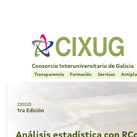
Skip
to
content
Consorcio Interuniversitario de Galicia
Transparencia
Formación
Servizos
Antipla
220023
1ra Edición
Análisis estadística con 