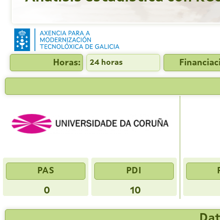
Horas:
Financiac
24 horas
PAS
PDI
0
10
Dat