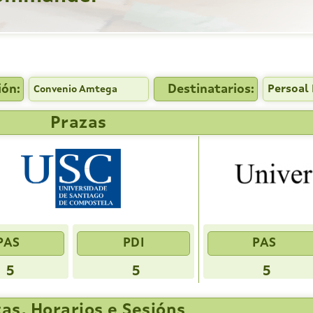
ión:
Destinatarios:
Persoal 
Convenio Amtega
Prazas
PAS
PDI
PAS
5
5
5
as, Horarios e Sesións