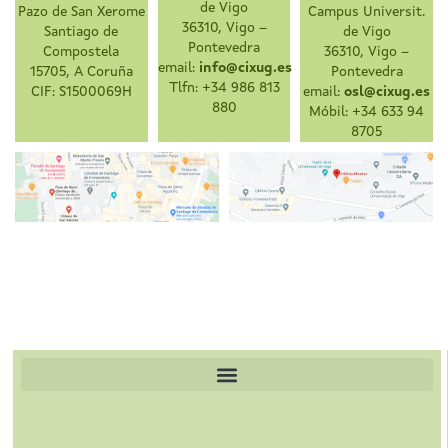
de Vigo
Pazo de San Xerome
Campus Universit.
36310, Vigo –
Santiago de
de Vigo
Pontevedra
Compostela
36310, Vigo –
email:
info@cixug.es
15705, A Coruña
Pontevedra
Tlfn: +34 986 813
CIF: S1500069H
email:
osl@cixug.es
880
Móbil: +34 633 94
8705