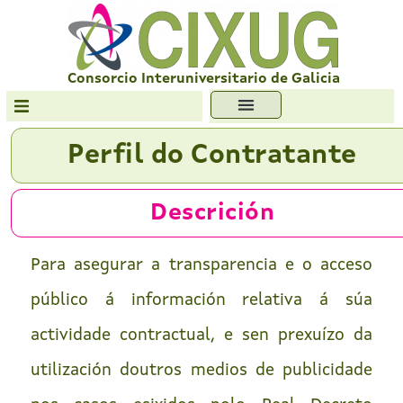
Skip
to
content
Consorcio Interuniversitario de Galicia
Transparencia
Perfil do Contratante
Formación
Servizos
Descrición
Antiplaxio
Para asegurar a transparencia e o acceso
Ofc. Soft. Libre
público á información relativa á súa
actividade contractual, e sen prexuízo da
utilización doutros medios de publicidade