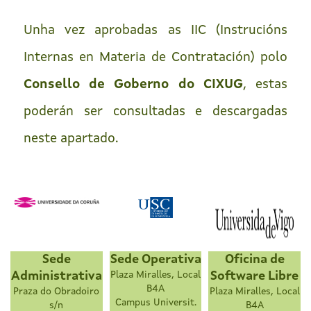
Unha vez aprobadas as IIC (Instrucións
Internas en Materia de Contratación) polo
Consello de Goberno do CIXUG
, estas
poderán ser consultadas e descargadas
neste apartado.
Sede
Sede Operativa
Oficina de
Administrativa
Plaza Miralles, Local
Software Libre
B4A
Praza do Obradoiro
Plaza Miralles, Local
Campus Universit.
s/n
B4A