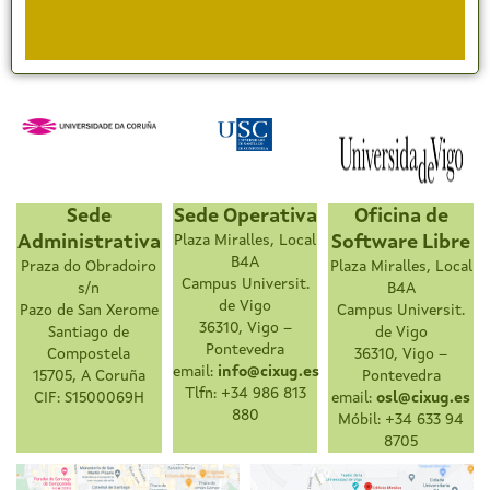
Sede
Sede Operativa
Oficina de
Administrativa
Plaza Miralles, Local
Software Libre
B4A
Praza do Obradoiro
Plaza Miralles, Local
Campus Universit.
s/n
B4A
de Vigo
Pazo de San Xerome
Campus Universit.
36310, Vigo –
Santiago de
de Vigo
Pontevedra
Compostela
36310, Vigo –
email:
info@cixug.es
15705, A Coruña
Pontevedra
Tlfn: +34 986 813
CIF: S1500069H
email:
osl@cixug.es
880
Móbil: +34 633 94
8705