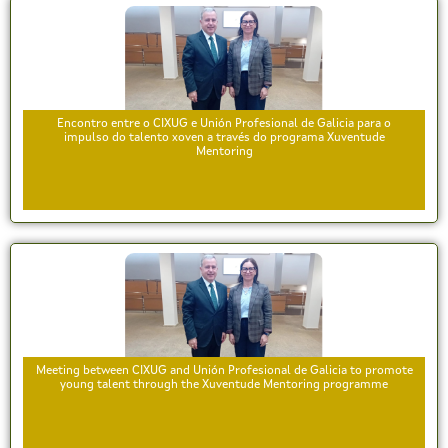
Encontro entre o CIXUG e Unión Profesional de Galicia para o
impulso do talento xoven a través do programa Xuventude
Mentoring
Meeting between CIXUG and Unión Profesional de Galicia to promote
young talent through the Xuventude Mentoring programme