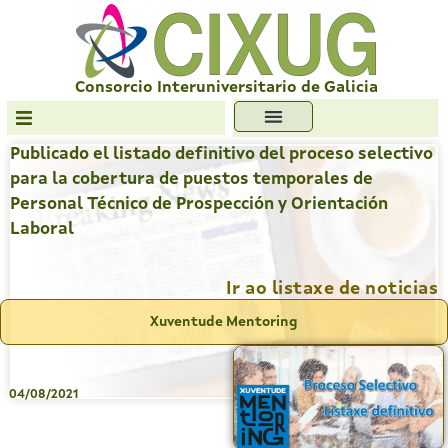
Skip
to
content
Consorcio Interuniversitario de Galicia
Publicado el listado definitivo del proceso selectivo
Transparencia
para la cobertura de puestos temporales de
Formación
Personal Técnico de Prospección y Orientación
Laboral
Servizos
Antiplaxio
Ir ao listaxe de noticias
Ofc. Soft. Libre
Xuventude Mentoring
04/08/2021