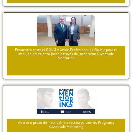
Encuentro entre el CIXUG y Unión Profesional de Galicia para el
impulso del talento joven a través del programa Xuventude
Mentoring
Aberto o prazo de inscrición na sétima edición do Programa
Xuventude Mentoring