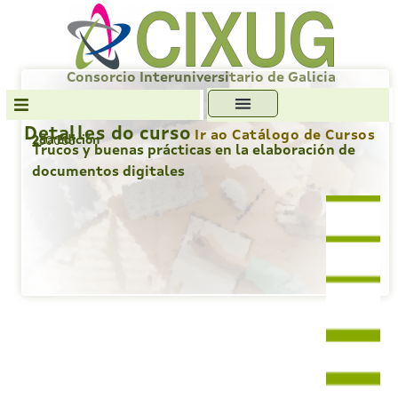
Skip
to
content
Consorcio Interuniversitario de Galicia
Detalles do curso
Ir ao Catálogo de Cursos
2da Edición
230066
Transparencia
Trucos y buenas prácticas en la elaboración de
documentos digitales
Formación
Servizos
Antiplaxio
Ofc. Soft. Libre