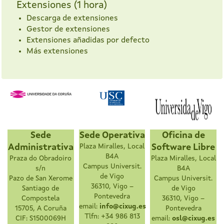
Extensiones (1 hora)
Descarga de extensiones
Gestor de extensiones
Extensiones añadidas por defecto
Más extensiones
Sede
Sede Operativa
Oficina de
Administrativa
Plaza Miralles, Local
Software Libre
B4A
Praza do Obradoiro
Plaza Miralles, Local
Campus Universit.
s/n
B4A
de Vigo
Pazo de San Xerome
Campus Universit.
36310, Vigo –
Santiago de
de Vigo
Pontevedra
Compostela
36310, Vigo –
email:
info@cixug.es
15705, A Coruña
Pontevedra
Tlfn: +34 986 813
CIF: S1500069H
email:
osl@cixug.es