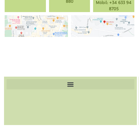
880
Móbil: +34 633 94
8705