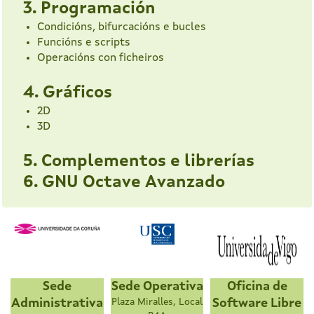
3. Programación
Condicións, bifurcacións e bucles
Funcións e scripts
Operacións con ficheiros
4. Gráficos
2D
3D
5. Complementos e librerías
6. GNU Octave Avanzado
Sede
Sede Operativa
Oficina de
Administrativa
Plaza Miralles, Local
Software Libre