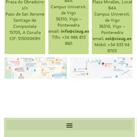
B4A
Praza do Obradoiro
Plaza Miralles, Local
Campus Universit.
s/n
B4A
de Vigo
Pazo de San Xerome
Campus Universit.
36310, Vigo –
Santiago de
de Vigo
Pontevedra
Compostela
36310, Vigo –
email:
info@cixug.es
15705, A Coruña
Pontevedra
Tlfn: +34 986 813
CIF: S1500069H
email:
osl@cixug.es
880
Móbil: +34 633 94
8705