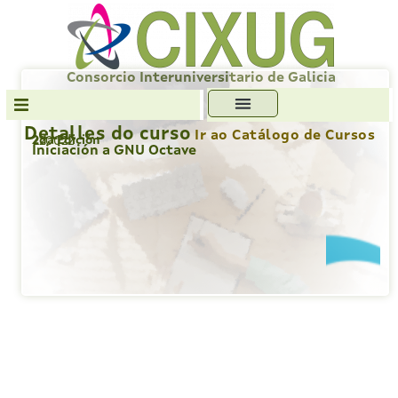
Skip
to
content
Consorcio Interuniversitario de Galicia
Detalles do curso
Ir ao Catálogo de Cursos
2da Edición
220022
Transparencia
Iniciación a GNU Octave
Formación
Servizos
Antiplaxio
Ofc. Soft. Libre