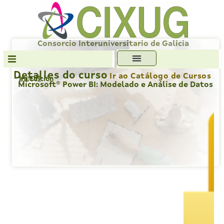
Skip
to
content
Consorcio Interuniversitario de Galicia
Detalles do curso
Ir ao Catálogo de Cursos
1ra Edición
250142
Transparencia
Microsoft® Power BI: Modelado e Análise de Datos
Formación
Servizos
Antiplaxio
Ofc. Soft. Libre