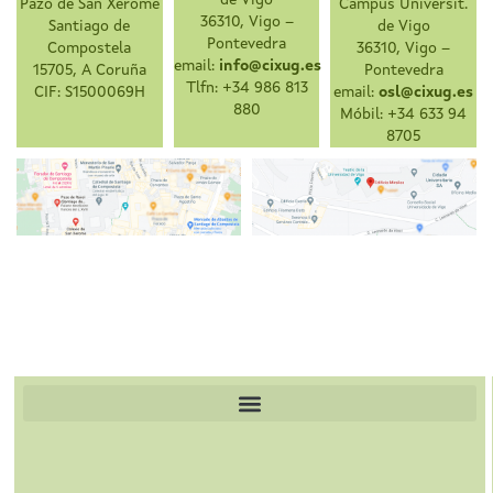
de Vigo
Pazo de San Xerome
Campus Universit.
36310, Vigo –
Santiago de
de Vigo
Pontevedra
Compostela
36310, Vigo –
email:
info@cixug.es
15705, A Coruña
Pontevedra
Tlfn: +34 986 813
CIF: S1500069H
email:
osl@cixug.es
880
Móbil: +34 633 94
8705