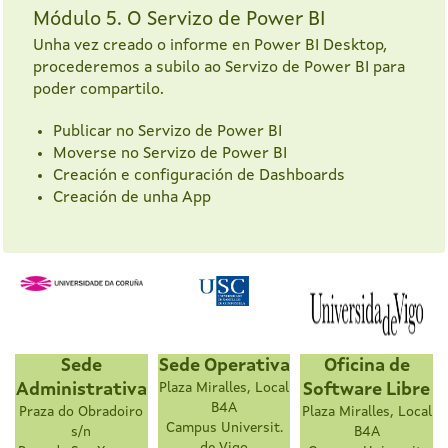
Módulo 5. O Servizo de Power BI
Unha vez creado o informe en Power BI Desktop,
procederemos a subilo ao Servizo de Power BI para
poder compartilo.
Publicar no Servizo de Power BI
Moverse no Servizo de Power BI
Creación e configuración de Dashboards
Creación de unha App
Sede
Sede Operativa
Oficina de
Administrativa
Plaza Miralles, Local
Software Libre
B4A
Praza do Obradoiro
Plaza Miralles, Local
Campus Universit.
s/n
B4A