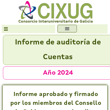
Skip
to
content
Consorcio Interuniversitario de Galicia
Transparencia
Informe de auditoría de
Formación
Cuentas
Servizos
Antiplaxio
Año 2024
Ofc. Soft. Libre
Informe aprobado y firmado
por los miembros del Consello