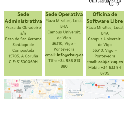
Sede
Sede Operativa
Oficina de
Administrativa
Plaza Miralles, Local
Software Libre
B4A
Praza do Obradoiro
Plaza Miralles, Local
Campus Universit.
s/n
B4A
de Vigo
Pazo de San Xerome
Campus Universit.
36310, Vigo –
Santiago de
de Vigo
Pontevedra
Compostela
36310, Vigo –
email:
info@cixug.es
15705, A Coruña
Pontevedra
Tlfn: +34 986 813
CIF: S1500069H
email:
osl@cixug.es
880
Móbil: +34 633 94
8705